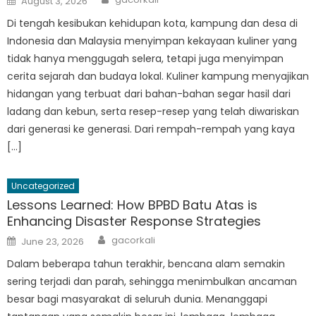
August 3, 2026
on
Di tengah kesibukan kehidupan kota, kampung dan desa di
Indonesia dan Malaysia menyimpan kekayaan kuliner yang
tidak hanya menggugah selera, tetapi juga menyimpan
cerita sejarah dan budaya lokal. Kuliner kampung menyajikan
hidangan yang terbuat dari bahan-bahan segar hasil dari
ladang dan kebun, serta resep-resep yang telah diwariskan
dari generasi ke generasi. Dari rempah-rempah yang kaya
[…]
Uncategorized
Lessons Learned: How BPBD Batu Atas is
Enhancing Disaster Response Strategies
Author
Posted
gacorkali
June 23, 2026
on
Dalam beberapa tahun terakhir, bencana alam semakin
sering terjadi dan parah, sehingga menimbulkan ancaman
besar bagi masyarakat di seluruh dunia. Menanggapi