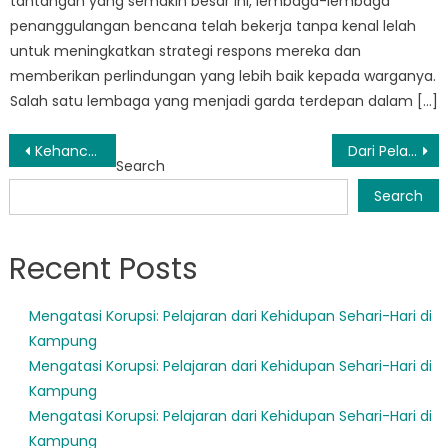
tantangan yang semakin besar ini, lembaga-lembaga
penanggulangan bencana telah bekerja tanpa kenal lelah
untuk meningkatkan strategi respons mereka dan
memberikan perlindungan yang lebih baik kepada warganya.
Salah satu lembaga yang menjadi garda terdepan dalam […]
Post
Kehancuran di Buton: Menilik Dampaknya dan Upaya Pemulihannya
Dari Pelatihan hingga Respon: Peran BPBD Lasalimu dalam Penanggulangan Bencana
Search
navigation
Search
Recent Posts
Mengatasi Korupsi: Pelajaran dari Kehidupan Sehari-Hari di
Kampung
Mengatasi Korupsi: Pelajaran dari Kehidupan Sehari-Hari di
Kampung
Mengatasi Korupsi: Pelajaran dari Kehidupan Sehari-Hari di
Kampung