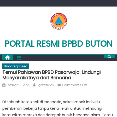
Skip
to
content
PORTAL RESMI BPBD BUTON
Uncategorized
Temui Pahlawan BPBD Pasarwajo: Lindungi
Masyarakatnya dari Bencana
Posted
Author
on
March 2, 2026
gacorkali
Comments Off
on
Temui
Pahlawan
Di sebuah kota kecil di Indonesia, sekelompok individu
BPBD
pemberani bekerja tanpa kenal lelah untuk melindungi
Pasarwajo:
Lindungi
komunitas mereka dari dampak buruk bencana alam. Temui