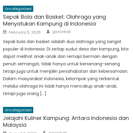
Uncategorized
Sepak Bola dan Basket: Olahraga yang
Menyatukan Kampung di Indonesia
Author
Posted
gacorkali
February 5, 2026
on
Sepak bola dan basket adalah dua olahraga yang sangat
populer di Indonesia. Di setiap sudut desa dan kampung, kita
dapat melihat anak-anak dan remaja bermain dengan
penuh semangat, tidak hanya untuk bersenang-senang
tetapi juga untuk menjalin persahabatan dan kebersamaan.
Dalam masyarakat Indonesia, kelompok yang terbentuk
melalui olahraga ini tidak hanya mencakup anak-anak,
tetapi juga orang […]
Uncategorized
Jelajahi Kuliner Kampung: Antara Indonesia dan
Malaysia
Author
Posted
gacorkali