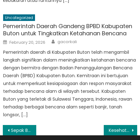
kebakaran atau runtuhnya […]
Uncategorized
Pemerintah Daerah Gandeng BPBD Kabupaten
Buton untuk Tingkatkan Ketahanan Bencana
Author
Posted
gacorkali
February 20, 2026
on
Pemerintah daerah di Kabupaten Buton telah mengambil
langkah signifikan dalam meningkatkan ketahanan bencana
dengan bermitra dengan Badan Penanggulangan Bencana
Daerah (BPBD) Kabupaten Buton. Kemitraan ini bertujuan
untuk memperkuat kesiapsiagaan dan respon masyarakat
terhadap bencana alam di wilayah tersebut. Kabupaten
Buton yang terletak di Sulawesi Tenggara, Indonesia, rawan
terhadap berbagai bencana alam seperti banjir, tanah
longsor, […]
Post
Sepak Bola atau Basket: Mana yang Lebih Menggoyang Kampung?
Kesehatan Masyarakat: Bagaimana Sepak Bola Mengubah Gaya Hidup di Desa