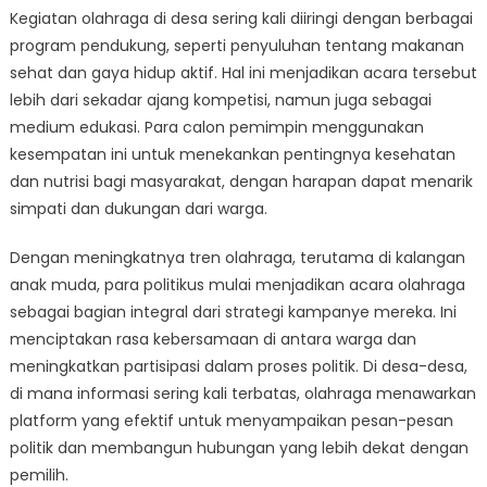
Kegiatan olahraga di desa sering kali diiringi dengan berbagai
program pendukung, seperti penyuluhan tentang makanan
sehat dan gaya hidup aktif. Hal ini menjadikan acara tersebut
lebih dari sekadar ajang kompetisi, namun juga sebagai
medium edukasi. Para calon pemimpin menggunakan
kesempatan ini untuk menekankan pentingnya kesehatan
dan nutrisi bagi masyarakat, dengan harapan dapat menarik
simpati dan dukungan dari warga.
Dengan meningkatnya tren olahraga, terutama di kalangan
anak muda, para politikus mulai menjadikan acara olahraga
sebagai bagian integral dari strategi kampanye mereka. Ini
menciptakan rasa kebersamaan di antara warga dan
meningkatkan partisipasi dalam proses politik. Di desa-desa,
di mana informasi sering kali terbatas, olahraga menawarkan
platform yang efektif untuk menyampaikan pesan-pesan
politik dan membangun hubungan yang lebih dekat dengan
pemilih.