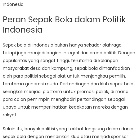
Indonesia.
Peran Sepak Bola dalam Politik
Indonesia
Sepak bola di Indonesia bukan hanya sekadar olahraga,
tetapi juga menjadi bagian integral dari arena politik. Dengan
popularitas yang sangat tinggi, terutama di kalangan
masyarakat desa dan kampung, sepak bola dimanfaatkan
oleh para politisi sebagai alat untuk menjangkau pemilih,
terutama generasi muda. Pertandingan dan klub sepak bola
seringkali menjadi platform untuk promosi politik, di mana
para calon pemimpin menghadiri pertandingan sebagai
upaya untuk memperlihatkan kedekatan mereka dengan
rakyat.
Selain itu, banyak politisi yang terlibat langsung dalam dunia
sepak bola dengan mendirikan klub atau menjadi sponsor