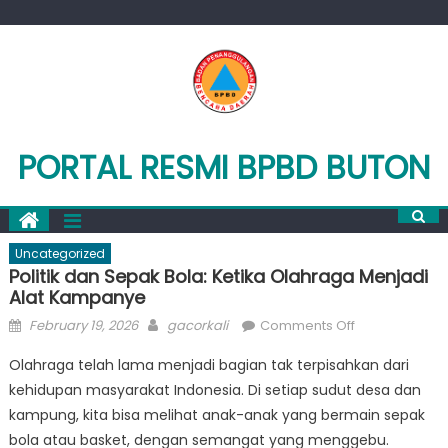
Skip
to
content
PORTAL RESMI BPBD BUTON
Uncategorized
Politik dan Sepak Bola: Ketika Olahraga Menjadi
Alat Kampanye
Posted
Author
on
February 19, 2026
gacorkali
Comments Off
on
Politik
Olahraga telah lama menjadi bagian tak terpisahkan dari
dan
kehidupan masyarakat Indonesia. Di setiap sudut desa dan
Sepak
kampung, kita bisa melihat anak-anak yang bermain sepak
Bola:
Ketika
bola atau basket, dengan semangat yang menggebu.