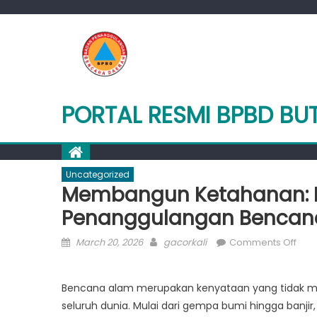
Skip
to
content
PORTAL RESMI BPBD BU
Uncategorized
Membangun Ketahanan: 
Penanggulangan Bencan
Posted
Author
on
March 20, 2026
gacorkali
Comments Off
on
Mem
Keta
Bencana alam merupakan kenyataan yang tidak me
Kerj
seluruh dunia. Mulai dari gempa bumi hingga banjir
Ber