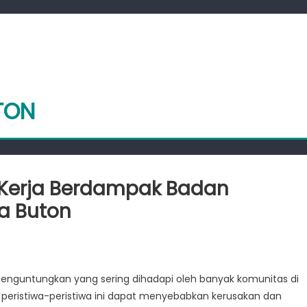
TON
Kerja Berdampak Badan
a Buton
bangun
hanan:
nguntungkan yang sering dihadapi oleh banyak komunitas di
a
, peristiwa-peristiwa ini dapat menyebabkan kerusakan dan
dampak