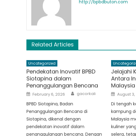
http://bpbdbuton.com
Related Articles
Uncategorized
Uncategoriz
Pendekatan Inovatif BPBD
Jelajahi 
Siotapina dalam
Antara I
Penanggulangan Bencana
Malaysia
Author
Posted
Posted
gacorkali
February 6, 2026
August 3,
on
on
BPBD Siotapina, Badan
Di tengah k
Penanggulangan Bencana di
kampung da
Siotapina, dikenal dengan
Malaysia m
pendekatan inovatif dalam
kuliner ya
penanggulangan bencana. Dengan
selera, tet