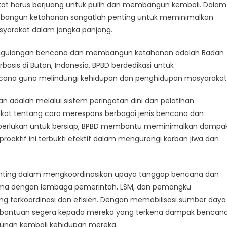
an
kat harus berjuang untuk pulih dan membangun kembali. Dalam
anggulangan
bangun ketahanan sangatlah penting untuk meminimalkan
cana
yarakat dalam jangka panjang.
n
anggulangan bencana dan membangun ketahanan adalah Badan
sis di Buton, Indonesia, BPBD berdedikasi untuk
ana guna melindungi kehidupan dan penghidupan masyarakat
adalah melalui sistem peringatan dini dan pelatihan
kat tentang cara merespons berbagai jenis bencana dan
perlukan untuk bersiap, BPBD membantu meminimalkan dampa
ktif ini terbukti efektif dalam mengurangi korban jiwa dan
penting dalam mengkoordinasikan upaya tanggap bencana dan
 sama dengan lembaga pemerintah, LSM, dan pemangku
g terkoordinasi dan efisien. Dengan memobilisasi sumber daya
n bantuan segera kepada mereka yang terkena dampak bencan
nan kembali kehidupan mereka.