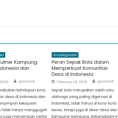
ed
Uncategorized
Kuliner Kampung:
Peran Sepak Bola dalam
ndonesia dan
Memperkuat Komunitas
Desa di Indonesia
Author
Author
Posted
gacorkali
gacorkali
 2026
February 28, 2026
on
esibukan kehidupan kota,
Sepak bola merupakan salah satu
n desa di Indonesia dan
olahraga yang paling digemari di
enyimpan kekayaan
Indonesia, tidak hanya di kota-kota
ng tidak hanya menggugah
besar, tetapi juga di desa-desa dan
api juga menyimpan cerita
kampung-kampung. Keberadaanny