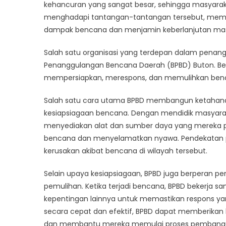
Bad
kehancuran yang sangat besar, sehingga masyara
Pen
menghadapi tantangan-tantangan tersebut, mem
Ben
dampak bencana dan menjamin keberlanjutan mas
Buto
Salah satu organisasi yang terdepan dalam pen
Penanggulangan Bencana Daerah (BPBD) Buton. Berba
mempersiapkan, merespons, dan memulihkan benc
Salah satu cara utama BPBD membangun ketahanan 
kesiapsiagaan bencana. Dengan mendidik masyara
menyediakan alat dan sumber daya yang mereka 
bencana dan menyelamatkan nyawa. Pendekatan proa
kerusakan akibat bencana di wilayah tersebut.
Selain upaya kesiapsiagaan, BPBD juga berperan 
pemulihan. Ketika terjadi bencana, BPBD bekerja
kepentingan lainnya untuk memastikan respons yan
secara cepat dan efektif, BPBD dapat memberika
dan membantu mereka memulai proses pembangu