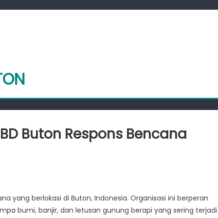
TON
BPBD Buton Respons Bencana
ide
k:
yang berlokasi di Buton, Indonesia. Organisasi ini berperan
ra
a bumi, banjir, dan letusan gunung berapi yang sering terjadi
sko