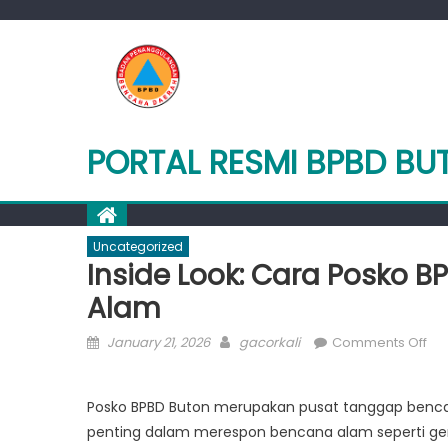
Skip
to
content
PORTAL RESMI BPBD BU
Uncategorized
Inside Look: Cara Posko 
Alam
Posted
Author
on
January 21, 2026
gacorkali
Comments Off
on
Ins
Loo
Posko BPBD Buton merupakan pusat tanggap bencana 
Ca
penting dalam merespon bencana alam seperti gemp
Po