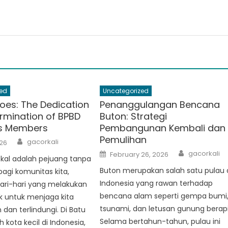
ed
Uncategorized
roes: The Dedication
Penanggulangan Bencana
rmination of BPBD
Buton: Strategi
as Members
Pembangunan Kembali dan
Pemulihan
Author
gacorkali
26
Author
Posted
gacorkali
February 26, 2026
kal adalah pejuang tanpa
on
Buton merupakan salah satu pulau 
bagi komunitas kita,
Indonesia yang rawan terhadap
hari-hari yang melakukan
bencana alam seperti gempa bumi
k untuk menjaga kita
tsunami, dan letusan gunung berapi
dan terlindungi. Di Batu
Selama bertahun-tahun, pulau ini
 kota kecil di Indonesia,