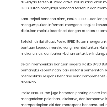
BP
di wilayah tersebut. Pada artikel kali ini kami 
Bu
BPBD Buton menyikapi bencana tersebut dan mem
Re
Be
Saat terjadi bencana alam, Posko BPBD Buton langs
Al
mengumpulkan informasi mengenai tingkat kerusak
dilakukan melalui koordinasi dengan otoritas setemp
Setelah dinilai situasi, Posko BPBD Buton mengerah
bantuan kepada mereka yang membutuhkan. Hal ini
makanan, air, dan bahan-bahan untuk berlindung,
Selain memberikan bantuan segera, Posko BPBD Bu
pemangku kepentingan, baik instansi pemerintah, 
memastikan respons bencana yang komprehensif 
diberikan.
Posko BPBD Buton juga berperan penting dalam ke
mengadakan pelatihan, lokakarya, dan kampanye k
mempersiapkan diri dan merespons bencana. Hal