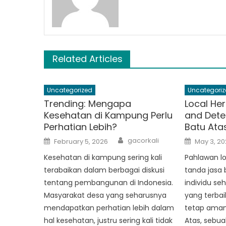
Related Articles
Uncategorized
Uncategoriz
Trending: Mengapa
Local He
Kesehatan di Kampung Perlu
and Dete
Perhatian Lebih?
Batu At
Author
Posted
Posted
gacorkali
February 5, 2026
May 3, 20
on
on
Kesehatan di kampung sering kali
Pahlawan lo
terabaikan dalam berbagai diskusi
tanda jasa 
tentang pembangunan di Indonesia.
individu se
Masyarakat desa yang seharusnya
yang terbai
mendapatkan perhatian lebih dalam
tetap aman 
hal kesehatan, justru sering kali tidak
Atas, sebuah