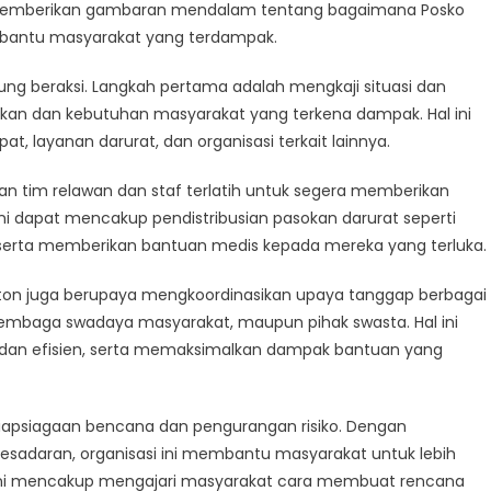
BD
akan memberikan gambaran mendalam tentang bagaimana Posko
ton
bantu masyarakat yang terdampak.
spons
ncana
ung beraksi. Langkah pertama adalah mengkaji situasi dan
am
an dan kebutuhan masyarakat yang terkena dampak. Hal ini
at, layanan darurat, dan organisasi terkait lainnya.
kan tim relawan dan staf terlatih untuk segera memberikan
 dapat mencakup pendistribusian pasokan darurat seperti
 serta memberikan bantuan medis kepada mereka yang terluka.
ton juga berupaya mengkoordinasikan upaya tanggap berbagai
lembaga swadaya masyarakat, maupun pihak swasta. Hal ini
dan efisien, serta memaksimalkan dampak bantuan yang
siapsiagaan bencana dan pengurangan risiko. Dengan
esadaran, organisasi ini membantu masyarakat untuk lebih
 ini mencakup mengajari masyarakat cara membuat rencana