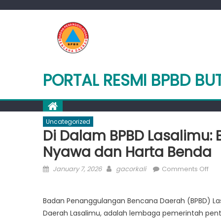
Skip
to
content
PORTAL RESMI BPBD BU
Uncategorized
Di Dalam BPBD Lasalimu
Nyawa dan Harta Benda
Posted
Author
on
January 7, 2026
gacorkali
Comments Off
on
Di
Dal
Badan Penanggulangan Bencana Daerah (BPBD) Las
BPB
Daerah Lasalimu, adalah lembaga pemerintah pen
Las