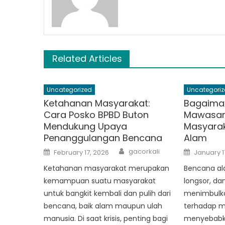
Related Articles
Uncategorized
Uncategoriz
Ketahanan Masyarakat:
Bagaima
Cara Posko BPBD Buton
Mawasan
Mendukung Upaya
Masyarak
Penanggulangan Bencana
Alam
Author
Posted
Posted
gacorkali
February 17, 2026
January 1
on
on
Ketahanan masyarakat merupakan
Bencana ala
kemampuan suatu masyarakat
longsor, d
untuk bangkit kembali dan pulih dari
menimbulk
bencana, baik alam maupun ulah
terhadap m
manusia. Di saat krisis, penting bagi
menyebabka