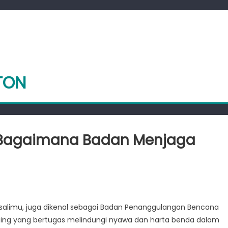
TON
: Bagaimana Badan Menjaga
am
alimu, juga dikenal sebagai Badan Penanggulangan Bencana
D
ting yang bertugas melindungi nyawa dan harta benda dalam
alimu: