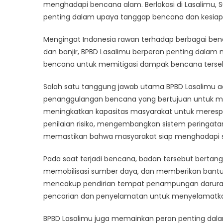
Bag
menghadapi bencana alam. Berlokasi di Lasalimu, 
Bad
penting dalam upaya tanggap bencana dan kesiapsi
Men
Ny
Mengingat Indonesia rawan terhadap berbagai ben
dan
dan banjir, BPBD Lasalimu berperan penting dala
Har
bencana untuk memitigasi dampak bencana terse
Ben
Salah satu tanggung jawab utama BPBD Lasalimu
penanggulangan bencana yang bertujuan untuk m
meningkatkan kapasitas masyarakat untuk merespo
penilaian risiko, mengembangkan sistem peringatan
memastikan bahwa masyarakat siap menghadapi 
Pada saat terjadi bencana, badan tersebut berta
memobilisasi sumber daya, dan memberikan bantu
mencakup pendirian tempat penampungan darurat, 
pencarian dan penyelamatan untuk menyelamatka
BPBD Lasalimu juga memainkan peran penting da