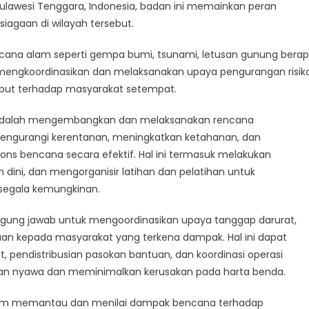
aimana
Sulawesi Tenggara, Indonesia, badan ini memainkan peran
an
agaan di wilayah tersebut.
jaga
awa
cana alam seperti gempa bumi, tsunami, letusan gunung berapi
m mengkoordinasikan dan melaksanakan upaya pengurangan risik
ta
but terhadap masyarakat setempat.
da
 adalah mengembangkan dan melaksanakan rencana
engurangi kerentanan, meningkatkan ketahanan, dan
ns bencana secara efektif. Hal ini termasuk melakukan
 dini, dan mengorganisir latihan dan pelatihan untuk
segala kemungkinan.
nggung jawab untuk mengoordinasikan upaya tanggap darurat,
an kepada masyarakat yang terkena dampak. Hal ini dapat
pendistribusian pasokan bantuan, dan koordinasi operasi
n nyawa dan meminimalkan kerusakan pada harta benda.
lam memantau dan menilai dampak bencana terhadap