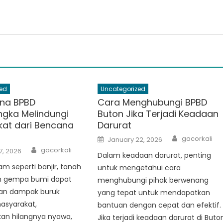
ed
Uncategorized
na BPBD
Cara Menghubungi BPBD
gka Melindungi
Buton Jika Terjadi Keadaan
at dari Bencana
Darurat
Author
Posted
gacorkali
January 22, 2026
on
Author
gacorkali
7, 2026
Dalam keadaan darurat, penting
m seperti banjir, tanah
untuk mengetahui cara
an gempa bumi dapat
menghubungi pihak berwenang
an dampak buruk
yang tepat untuk mendapatkan
asyarakat,
bantuan dengan cepat dan efektif.
n hilangnya nyawa,
Jika terjadi keadaan darurat di Buto