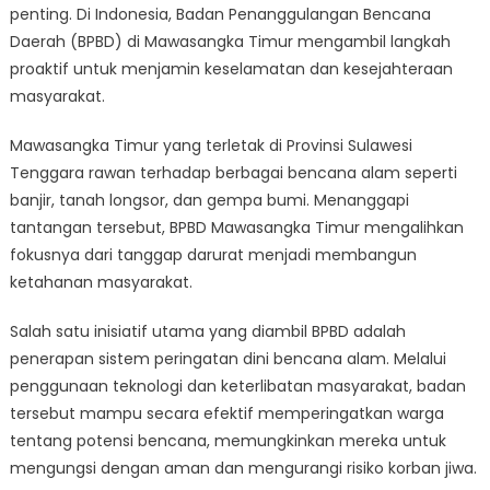
Bagaimana
penting. Di Indonesia, Badan Penanggulangan Bencana
BPBD
Daerah (BPBD) di Mawasangka Timur mengambil langkah
Mawasangka
proaktif untuk menjamin keselamatan dan kesejahteraan
Timur
masyarakat.
Membangun
Masa
Mawasangka Timur yang terletak di Provinsi Sulawesi
Depan
Tenggara rawan terhadap berbagai bencana alam seperti
yang
banjir, tanah longsor, dan gempa bumi. Menanggapi
Lebih
tantangan tersebut, BPBD Mawasangka Timur mengalihkan
Aman
fokusnya dari tanggap darurat menjadi membangun
ketahanan masyarakat.
Salah satu inisiatif utama yang diambil BPBD adalah
penerapan sistem peringatan dini bencana alam. Melalui
penggunaan teknologi dan keterlibatan masyarakat, badan
tersebut mampu secara efektif memperingatkan warga
tentang potensi bencana, memungkinkan mereka untuk
mengungsi dengan aman dan mengurangi risiko korban jiwa.