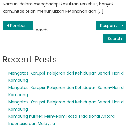
Namun, dalam menghadapi kesulitan tersebut, banyak
komunitas telah menunjukkan ketahanan dan […]
Post
Pemberdayaan Masyarakat dengan Inisiatif Siaga Bencana BPBD Mawasangka
Respon Cepat BPBD Mawasangka Tengah Selamatkan Nyawa di Bencana Alam Belakangan ini
Search
navigation
Search
Recent Posts
Mengatasi Korupsi: Pelajaran dari Kehidupan Sehari-Hari di
Kampung
Mengatasi Korupsi: Pelajaran dari Kehidupan Sehari-Hari di
Kampung
Mengatasi Korupsi: Pelajaran dari Kehidupan Sehari-Hari di
Kampung
Kampung Kuliner: Menyelami Rasa Tradisional Antara
Indonesia dan Malaysia