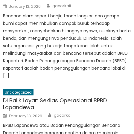
Author
Posted
gacorkali
January 13, 2026
on
Bencana alam seperti banjir, tanah longsor, dan gempa
bumi dapat menimbulkan dampak buruk terhadap
masyarakat, menyebabkan hilangnya nyawa, rusaknya harta
benda, dan mengungsinya penduduk. Di Indonesia, salah
satu organisasi yang bekerja tanpa kenal lelah untuk
melindungi masyarakat dari bencana tersebut adalah BPBD
Kapontori. Badan Penanggulangan Bencana Daerah (BPBD)
Kapontori adalah badan penanggulangan bencana lokal di
[…]
Uncategorized
Di Balik Layar: Sekilas Operasional BPBD
Lapandewa
Author
Posted
gacorkali
February 13, 2026
on
BPBD Lapandewa atau Badan Penanggulangan Bencana
Daerah Lapandewa berperan penting dalam menjamin