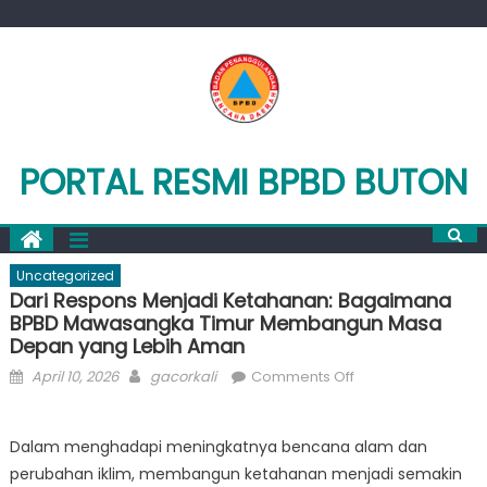
Skip
to
content
PORTAL RESMI BPBD BUTON
Uncategorized
Dari Respons Menjadi Ketahanan: Bagaimana
BPBD Mawasangka Timur Membangun Masa
Depan yang Lebih Aman
Posted
Author
on
April 10, 2026
gacorkali
Comments Off
on
Dari
Respons
Dalam menghadapi meningkatnya bencana alam dan
Menjadi
perubahan iklim, membangun ketahanan menjadi semakin
Ketahanan: