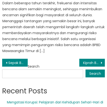
Dalam beberapa tahun terakhir, frekuensi dan intensitas
bencana alam semakin meningkat, sehingga menimbulkan
ancaman signifikan bagi masyarakat di seluruh dunia.
Menanggapi tantangan yang semakin besar ini, banyak
pemerintah daerah telah mengambil langkah-langkah untuk
memberdayakan masyarakatnya dan mengurangi risiko
bencana melalui berbagai inisiatif. Salah satu organisasi
yang memimpin pengurangan risiko bencana adalah BPBD
Mawasangka Timur di […]
Post
Sepak Bola dan Kesehatan Mental: Mengapa Olahraga Itu Penting di Kampung?
Kiprah BPBD Wabula: Sekilas Upaya Penyelamatan Nyawa
Search
navigation
Search
Recent Posts
Mengatasi Korupsi: Pelajaran dari Kehidupan Sehari-Hari di