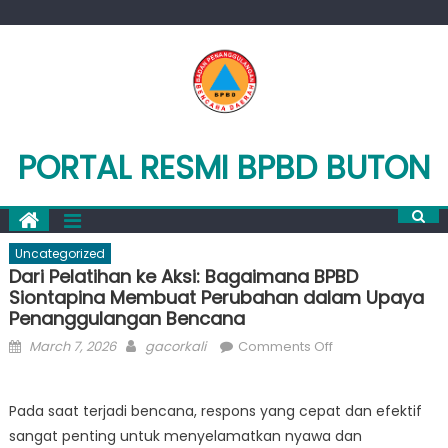
Skip
to
content
PORTAL RESMI BPBD BUTON
Uncategorized
Dari Pelatihan ke Aksi: Bagaimana BPBD
Siontapina Membuat Perubahan dalam Upaya
Penanggulangan Bencana
Posted
Author
on
March 7, 2026
gacorkali
Comments Off
on
Dari
Pelatihan
Pada saat terjadi bencana, respons yang cepat dan efektif
ke
sangat penting untuk menyelamatkan nyawa dan
Aksi: