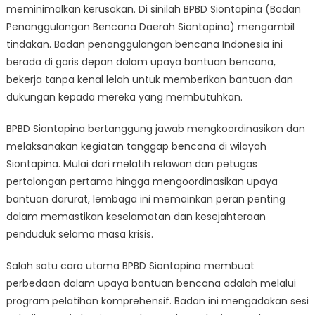
Bagaimana
meminimalkan kerusakan. Di sinilah BPBD Siontapina (Badan
BPBD
Penanggulangan Bencana Daerah Siontapina) mengambil
Siontapina
tindakan. Badan penanggulangan bencana Indonesia ini
Membuat
berada di garis depan dalam upaya bantuan bencana,
Perubahan
bekerja tanpa kenal lelah untuk memberikan bantuan dan
dalam
dukungan kepada mereka yang membutuhkan.
Upaya
Penanggulangan
BPBD Siontapina bertanggung jawab mengkoordinasikan dan
Bencana
melaksanakan kegiatan tanggap bencana di wilayah
Siontapina. Mulai dari melatih relawan dan petugas
pertolongan pertama hingga mengoordinasikan upaya
bantuan darurat, lembaga ini memainkan peran penting
dalam memastikan keselamatan dan kesejahteraan
penduduk selama masa krisis.
Salah satu cara utama BPBD Siontapina membuat
perbedaan dalam upaya bantuan bencana adalah melalui
program pelatihan komprehensif. Badan ini mengadakan sesi