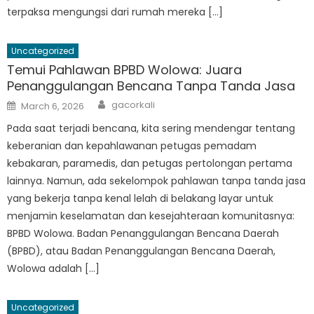
terpaksa mengungsi dari rumah mereka […]
Uncategorized
Temui Pahlawan BPBD Wolowa: Juara
Penanggulangan Bencana Tanpa Tanda Jasa
Author
Posted
gacorkali
March 6, 2026
on
Pada saat terjadi bencana, kita sering mendengar tentang
keberanian dan kepahlawanan petugas pemadam
kebakaran, paramedis, dan petugas pertolongan pertama
lainnya. Namun, ada sekelompok pahlawan tanpa tanda jasa
yang bekerja tanpa kenal lelah di belakang layar untuk
menjamin keselamatan dan kesejahteraan komunitasnya:
BPBD Wolowa. Badan Penanggulangan Bencana Daerah
(BPBD), atau Badan Penanggulangan Bencana Daerah,
Wolowa adalah […]
Uncategorized