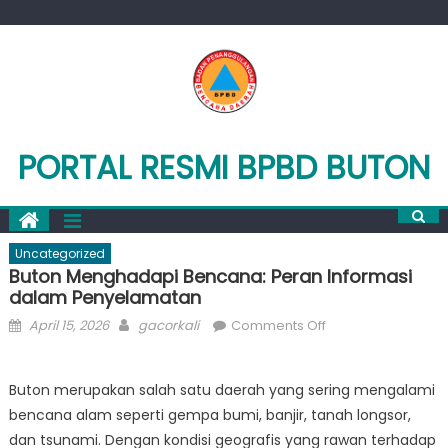
Skip
to
content
PORTAL RESMI BPBD BUTON
Uncategorized
Buton Menghadapi Bencana: Peran Informasi
dalam Penyelamatan
Posted
Author
on
April 15, 2026
gacorkali
Comments Off
on
Buton
Menghadapi
Buton merupakan salah satu daerah yang sering mengalami
Bencana:
bencana alam seperti gempa bumi, banjir, tanah longsor,
Peran
Informasi
dan tsunami. Dengan kondisi geografis yang rawan terhadap